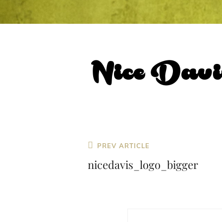
Beitragsnavigation
Previous
PREV ARTICLE
Post
nicedavis_logo_bigger