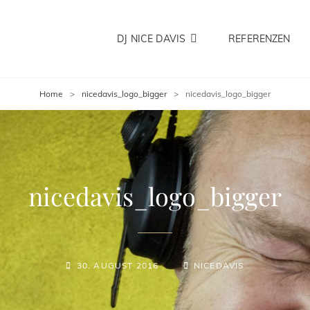
DJ NICE DAVIS
REFERENZEN
DAVIS
 In Bremen Und Umzu Für Hochzeiten Firmenevents Und Privatveranstaltungen 
Home
>
nicedavis_logo_bigger
>
nicedavis_logo_bigger
nicedavis_logo_bigger
POSTED-
BY
BYLINE
30. AUGUST 2016
NICEDAVIS
ON
LINE