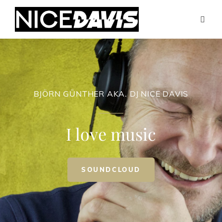
BJÖRN GÜNTHER AKA. DJ NICE DAVIS
I love music
BJÖRN
SOUNDCLOUD
GÜNTHER
AKA.
DJ
NICE
DAVIS