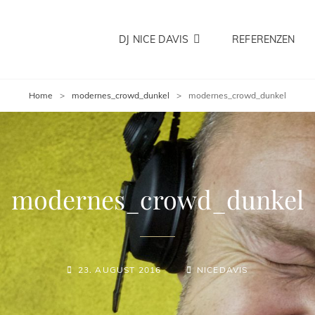
DJ NICE DAVIS
REFERENZEN
DAVIS
 In Bremen Und Umzu Für Hochzeiten Firmenevents Und Privatveranstaltungen 
Home
>
modernes_crowd_dunkel
>
modernes_crowd_dunkel
modernes_crowd_dunkel
POSTED-
BY
BYLINE
23. AUGUST 2016
NICEDAVIS
ON
LINE