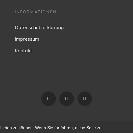
INFORMATIONEN
Datenschutzerklärung
Impressum
Kontakt
facebook
Soundcloud
instagram
bieten zu können. Wenn Sie fortfahren, diese Seite zu
026
DJ NICEDAVIS
|
DATENSCHUTZERKLÄRUNG
|
MY MUSIC BAND 