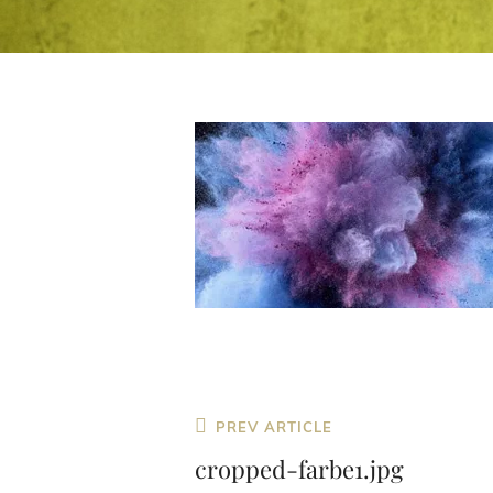
Beitragsnavigation
Previous
PREV ARTICLE
Post
cropped-farbe1.jpg